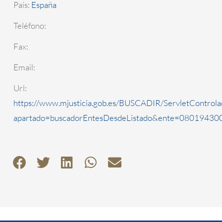
País:
España
Teléfono:
Fax:
Email:
Url:
https://www.mjusticia.gob.es/BUSCADIR/ServletControla
apartado=buscadorEntesDesdeListado&ente=0801943000