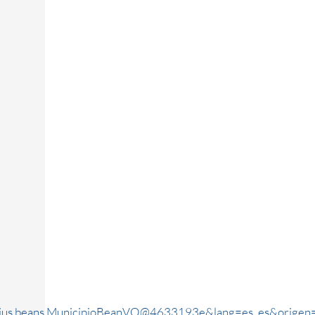
rjus.beans.MunicipioBeanVO@4633193e&lang=es_es&origen