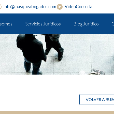
info@masqueabogados.com
VideoConsulta
 somos
Servicios Jurídicos
Blog Jurídico
C
VOLVER A BU