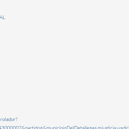
AL
rolador?
3000002&partido=&municipioDelDetalle=es.mjusticia.wsdi