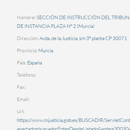
Nombre:
SECCIÓN DE INSTRUCCIÓN DEL TRIBUN
DE INSTANCIA PLAZA Nº 2 (Murcia)
Dirección:
Avda. de la Justicia, s/n 3ª planta CP 30071
Provincia:
Murcia
País:
España
Teléfono:
Fax:
Email:
Url:
https://www.mjusticia.gob.es/BUSCADIR/ServletCont
apartado=buscadorEntesDesdeListado&ente=300304