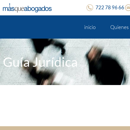
722 78 96 66
inicio
Quienes
Guía Jurídica