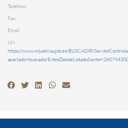
Teléfono:
Fax:
Email:
Url:
https://www.mjusticia.gob.es/BUSCADIR/ServletControla
apartado=buscadorEntesDesdeListado&ente=2807943000