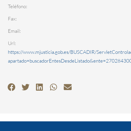
Teléfono:
Fax:
Email:
Url:
https://www.mjusticia.gob.es/BUSCADIR/ServletControla
apartado=buscadorEntesDesdeListado&ente=2702843000