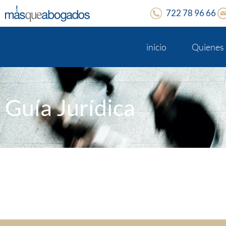
722 78 96 66
inicio
Quienes
Guía Jurídica