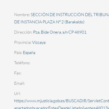
Nombre:
SECCIÓN DE INSTRUCCIÓN DEL TRIBUN
DE INSTANCIA PLAZA Nº 2 (Barakaldo)
Dirección:
Pza. Bide Onera, s/n CP 48901
Provincia:
Vizcaya
País:
España
Teléfono:
Fax:
Email:
Url:
https://www.mjusticia.gob.es/BUSCADIR/ServletCont
apartado=buscadorEntesDesdeListado&ente=480134