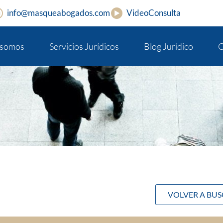
info@masqueabogados.com
VideoConsulta
 somos
Servicios Jurídicos
Blog Jurídico
C
VOLVER A BU