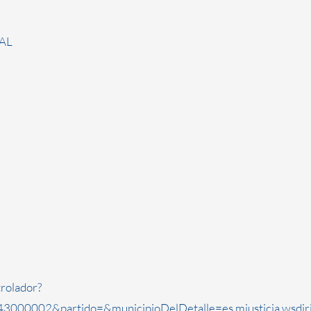
AL
rolador?
3000002&partido=&municipioDelDetalle=es.mjusticia.wsdi