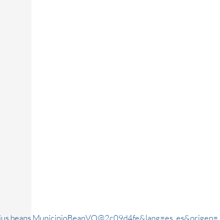
rjus.beans.MunicipioBeanVO@2c09d4fe&lang=es_es&origen=