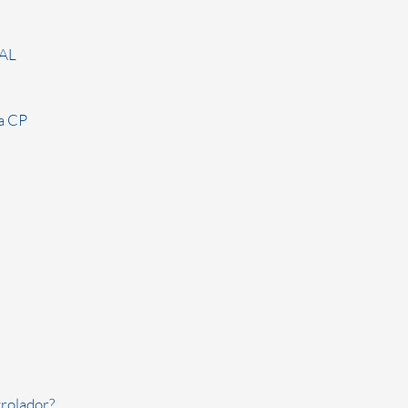
AL
ia CP
rolador?