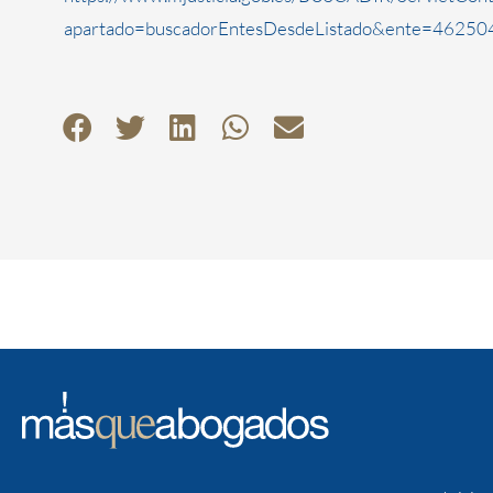
apartado=buscadorEntesDesdeListado&ente=462504