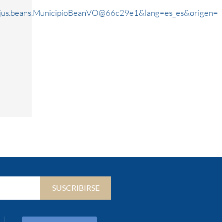
rjus.beans.MunicipioBeanVO@66c29e1&lang=es_es&origen=
SUSCRIBIRSE