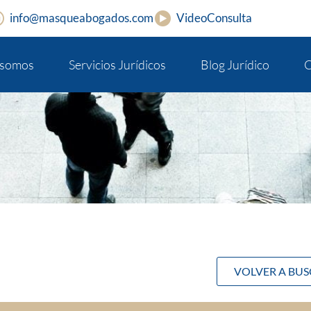
info@masqueabogados.com
VideoConsulta
 somos
Servicios Jurídicos
Blog Jurídico
C
VOLVER A BU