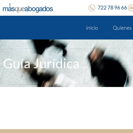
722 78 96 66
inicio
Quienes
Guía Jurídica