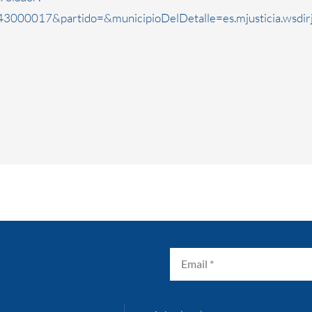
3000017&partido=&municipioDelDetalle=es.mjusticia.wsdi