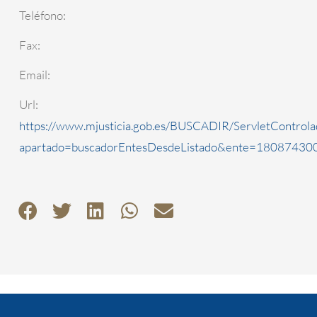
Teléfono:
Fax:
Email:
Url:
https://www.mjusticia.gob.es/BUSCADIR/ServletControla
apartado=buscadorEntesDesdeListado&ente=1808743000