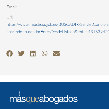
Email:
Url:
https://www.mjusticia.gob.es/BUSCADIR/ServletControla
apartado=buscadorEntesDesdeListado&ente=4316394200