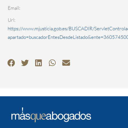
Email:
Url:
https://www.mjusticia.gob.es/BUSCADIR/ServletControla
apartado=buscadorEntesDesdeListado&ente=3605745000