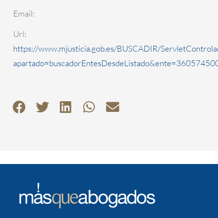
Email:
Url:
https://www.mjusticia.gob.es/BUSCADIR/ServletControla
apartado=buscadorEntesDesdeListado&ente=3605745000