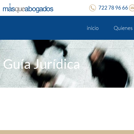
722 78 96 66
inicio
Quienes
Guía Jurídica