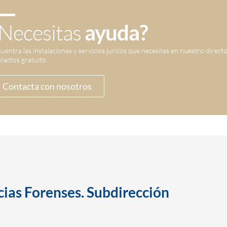
Necesitas
ayuda?
uentra las instalaciones y servicios jurícos que necesites en nuestro direct
tactos gratuito.
Contacta con nosotros
cias Forenses. Subdirección