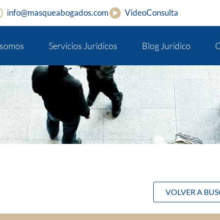
info@masqueabogados.com
VideoConsulta
 somos
Servicios Jurídicos
Blog Jurídico
C
VOLVER A BU