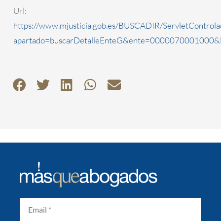
Url:
https://www.mjusticia.gob.es/BUSCADIR/ServletControla
apartado=buscarDetalleEnteG&ente=0000070001000&l