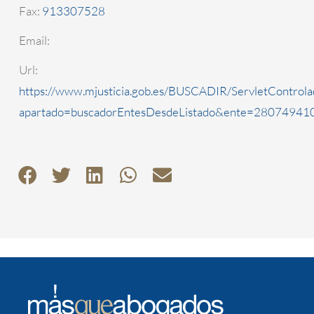
Fax:
913307528
Email:
Url:
https://www.mjusticia.gob.es/BUSCADIR/ServletControla
apartado=buscadorEntesDesdeListado&ente=2807494100