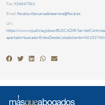
Fax:
924847361
Email:
fiscalia.villanuevadelaserena@fiscal.es
Url:
https://www.mjusticia.gob.es/BUSCADIR/ServletControla
apartado=buscadorEntesDesdeListado&ente=0615376040