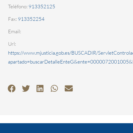
Teléfono:
913352125
Fax:
913352254
Email:
Url:
https://www.mjusticia.gob.es/BUSCADIR/ServletControla
apartado=buscarDetalleEnteG&ente=0000072001005&l