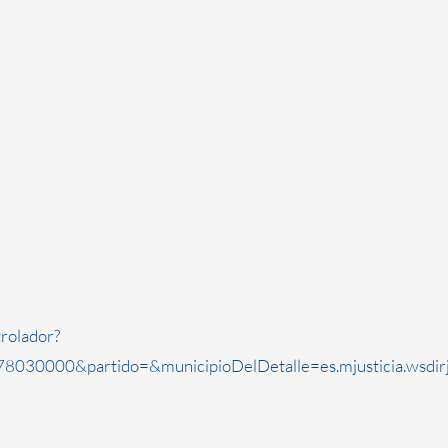
rolador?
8030000&partido=&municipioDelDetalle=es.mjusticia.wsdi