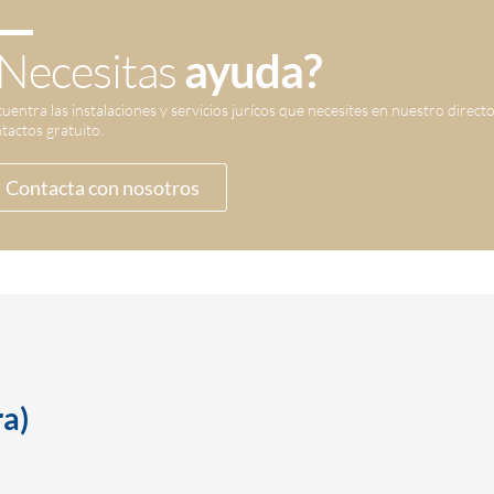
Necesitas
ayuda?
uentra las instalaciones y servicios jurícos que necesites en nuestro direct
tactos gratuito.
Contacta con nosotros
a)