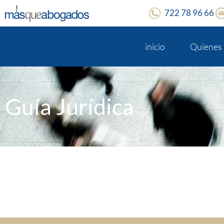
722 78 96 66
inicio
Quienes
Guía Jurídica