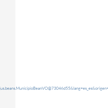
rjus.beans.MunicipioBeanVO@73046d55&lang=es_es&origen