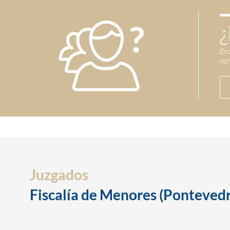
¿
Enc
con
Juzgados
Fiscalía de Menores (Pontevedr