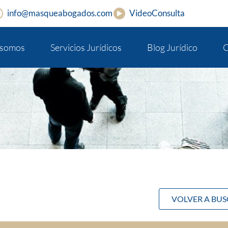
info@masqueabogados.com
VideoConsulta
 somos
Servicios Jurídicos
Blog Jurídico
C
VOLVER A BU