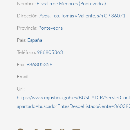
Nombre:
Fiscalía de Menores (Pontevedra)
Dirección:
Avda. Fco. Tomás y Valiente, s/n CP 36071
Provincia:
Pontevedra
País:
España
Teléfono:
986805363
Fax:
986805358
Email:
Url:
https://www.mjusticia.gob.es/BUSCADIR/ServletCont
apartado=buscadorEntesDesdeListado&ente=360387