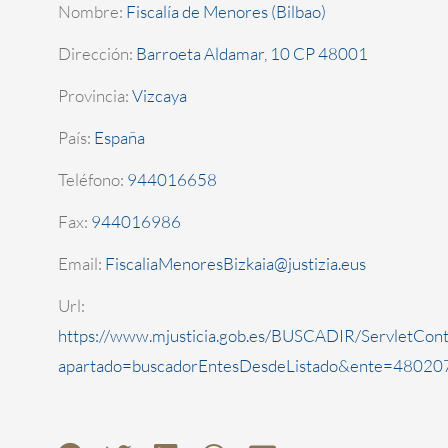
Nombre:
Fiscalía de Menores (Bilbao)
Dirección:
Barroeta Aldamar, 10 CP 48001
Provincia:
Vizcaya
País:
España
Teléfono:
944016658
Fax:
944016986
Email:
FiscaliaMenoresBizkaia@justizia.eus
Url:
https://www.mjusticia.gob.es/BUSCADIR/ServletCont
apartado=buscadorEntesDesdeListado&ente=480207