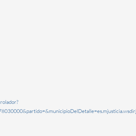
rolador?
8030000&partido=&municipioDelDetalle=es.mjusticia.wsdi