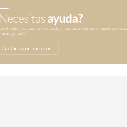
Necesitas
ayuda?
uentra las instalaciones y servicios jurícos que necesites en nuestro direct
tactos gratuito.
Contacta con nosotros