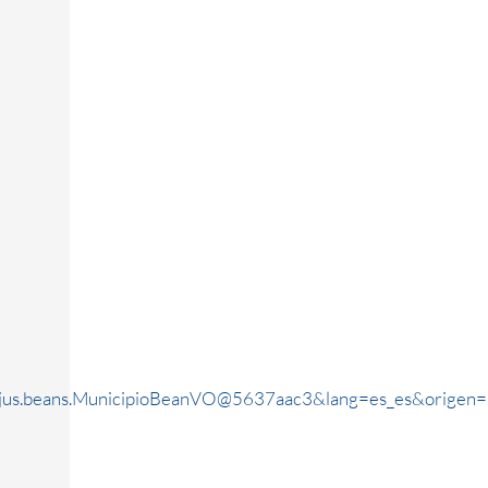
rjus.beans.MunicipioBeanVO@5637aac3&lang=es_es&origen=