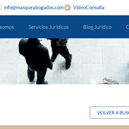
info@masqueabogados.com
VideoConsulta
 somos
Servicios Jurídicos
Blog Jurídico
C
VOLVER A BU