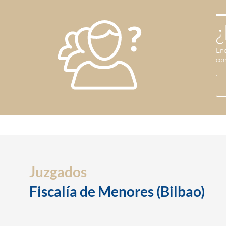
¿
Enc
con
Juzgados
Fiscalía de Menores (Bilbao)