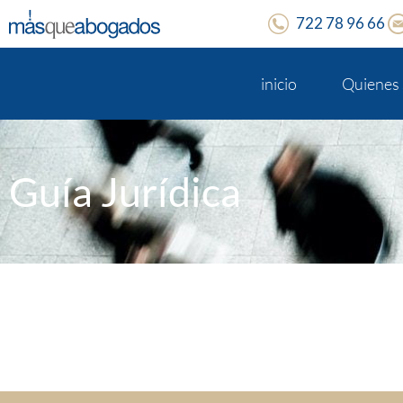
722 78 96 66
inicio
Quienes
Guía Jurídica