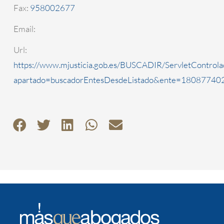
Fax:
958002677
Email:
Url:
https://www.mjusticia.gob.es/BUSCADIR/ServletControla
apartado=buscadorEntesDesdeListado&ente=1808774020