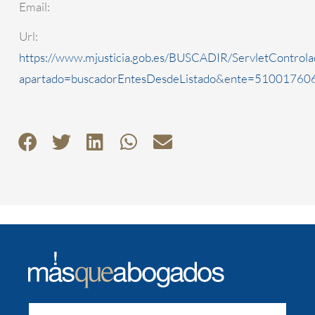
Email:
Url:
https://www.mjusticia.gob.es/BUSCADIR/ServletControla
apartado=buscadorEntesDesdeListado&ente=5100176060