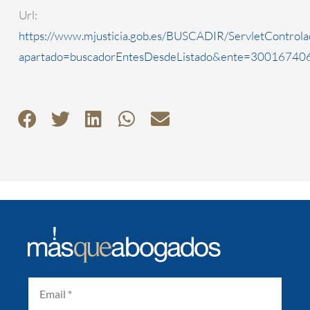
Url:
https://www.mjusticia.gob.es/BUSCADIR/ServletControla
apartado=buscadorEntesDesdeListado&ente=3001674060