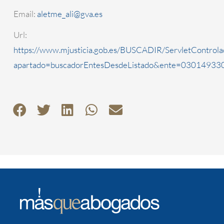
Email:
aletme_ali@gva.es
Url:
https://www.mjusticia.gob.es/BUSCADIR/ServletControla
apartado=buscadorEntesDesdeListado&ente=0301493300