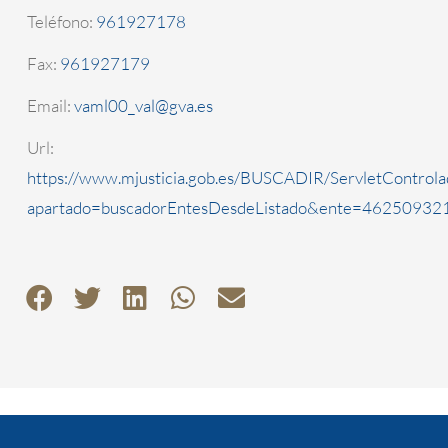
Teléfono:
961927178
Fax:
961927179
Email:
vaml00_val@gva.es
Url:
https://www.mjusticia.gob.es/BUSCADIR/ServletControla
apartado=buscadorEntesDesdeListado&ente=4625093210