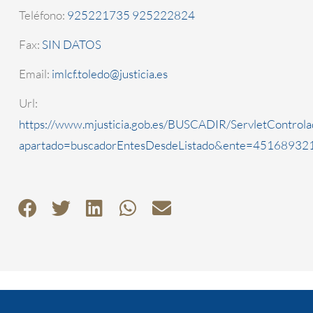
Teléfono:
925221735 925222824
Fax:
SIN DATOS
Email:
imlcf.toledo@justicia.es
Url:
https://www.mjusticia.gob.es/BUSCADIR/ServletControla
apartado=buscadorEntesDesdeListado&ente=4516893210