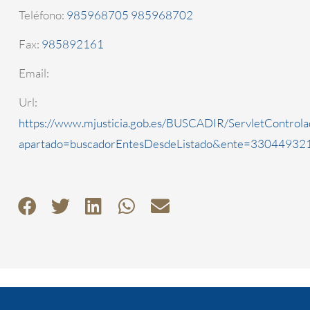
Teléfono:
985968705 985968702
Fax:
985892161
Email:
Url:
https://www.mjusticia.gob.es/BUSCADIR/ServletControla
apartado=buscadorEntesDesdeListado&ente=3304493210