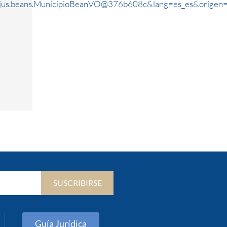
rjus.beans.MunicipioBeanVO@376b608c&lang=es_es&origen
SUSCRIBIRSE
Guía Jurídica