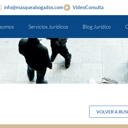
info@masqueabogados.com
VideoConsulta
 somos
Servicios Jurídicos
Blog Jurídico
C
VOLVER A BU