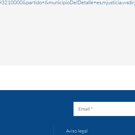
3210000&partido=&municipioDelDetalle=es.mjusticia.wsdi
Aviso legal