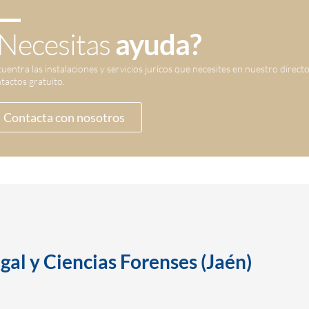
Necesitas
ayuda?
uentra las instalaciones y servicios jurícos que necesites en nuestro direct
tactos gratuito.
Contacta con nosotros
gal y Ciencias Forenses (Jaén)