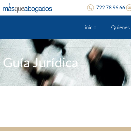
722 78 96 66
inicio
Quienes
Guía Jurídica