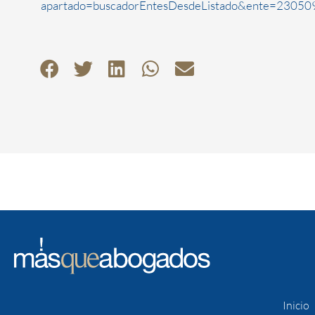
apartado=buscadorEntesDesdeListado&ente=230509
Inicio