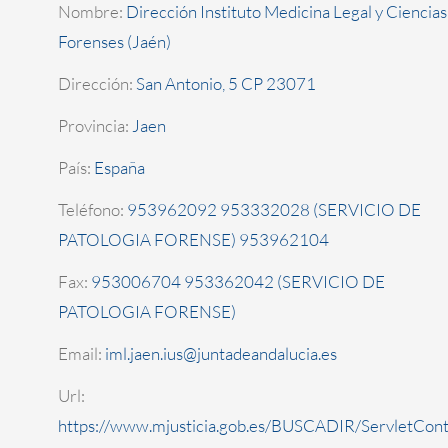
Nombre:
Dirección Instituto Medicina Legal y Ciencias
Forenses (Jaén)
Dirección:
San Antonio, 5 CP 23071
Provincia:
Jaen
País:
España
Teléfono:
953962092 953332028 (SERVICIO DE
PATOLOGIA FORENSE) 953962104
Fax:
953006704 953362042 (SERVICIO DE
PATOLOGIA FORENSE)
Email:
iml.jaen.ius@juntadeandalucia.es
Url:
https://www.mjusticia.gob.es/BUSCADIR/ServletCont