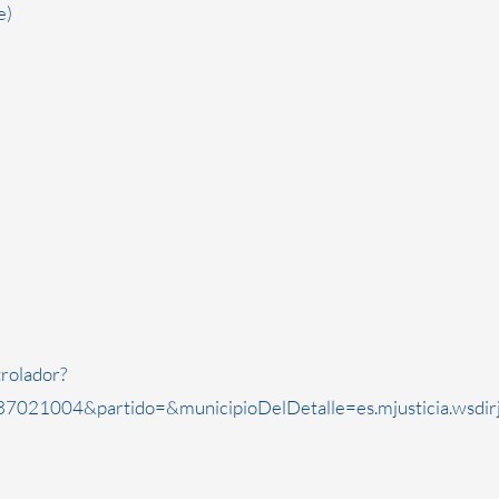
e)
rolador?
7021004&partido=&municipioDelDetalle=es.mjusticia.wsdi