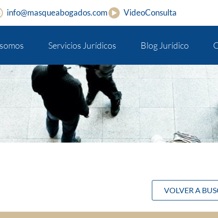
info@masqueabogados.com
VideoConsulta
 somos
Servicios Jurídicos
Blog Jurídico
C
VOLVER A BU