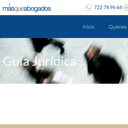
722 78 96 66
inicio
Quienes
Guía Jurídica