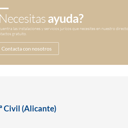
Necesitas
ayuda?
uentra las instalaciones y servicios jurícos que necesites en nuestro direct
tactos gratuito.
Contacta con nosotros
 Civil (Alicante)