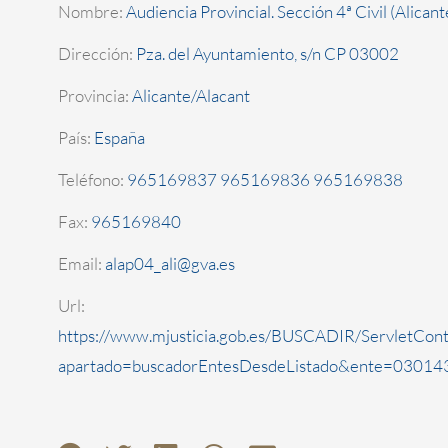
Nombre:
Audiencia Provincial. Sección 4ª Civil (Alicant
Dirección:
Pza. del Ayuntamiento, s/n CP 03002
Provincia:
Alicante/Alacant
País:
España
Teléfono:
965169837 965169836 965169838
Fax:
965169840
Email:
alap04_ali@gva.es
Url:
https://www.mjusticia.gob.es/BUSCADIR/ServletCont
apartado=buscadorEntesDesdeListado&ente=030143