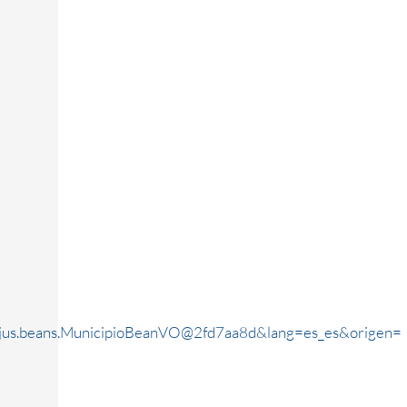
rjus.beans.MunicipioBeanVO@2fd7aa8d&lang=es_es&origen=