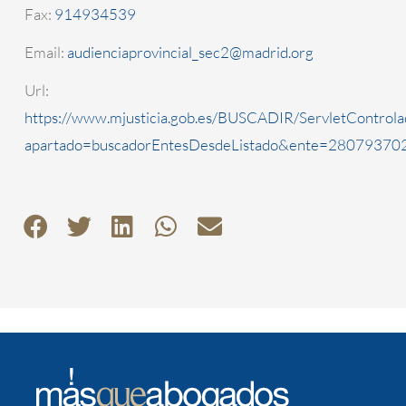
Fax:
914934539
Email:
audienciaprovincial_sec2@madrid.org
Url:
https://www.mjusticia.gob.es/BUSCADIR/ServletControla
apartado=buscadorEntesDesdeListado&ente=2807937022