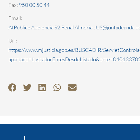
Fax:
950 00 50 44
Email:
AtPublico.Audiencia.S2.Penal.Almeria.JUS@juntadeandaluc
Url:
https://www.mjusticia.gob.es/BUSCADIR/ServletControla
apartado=buscadorEntesDesdeListado&ente=0401337022