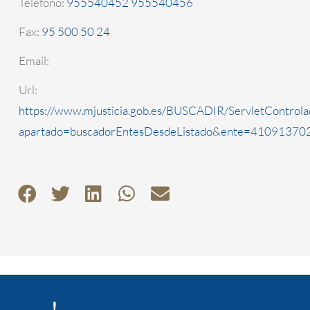
Teléfono:
955540452 955540456
Fax:
95 500 50 24
Email:
Url:
https://www.mjusticia.gob.es/BUSCADIR/ServletControla
apartado=buscadorEntesDesdeListado&ente=4109137022