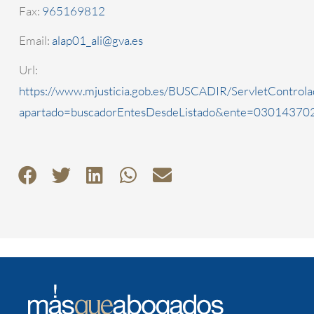
Fax:
965169812
Email:
alap01_ali@gva.es
Url:
https://www.mjusticia.gob.es/BUSCADIR/ServletControla
apartado=buscadorEntesDesdeListado&ente=0301437022