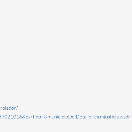
rolador?
7021016&partido=&municipioDelDetalle=es.mjusticia.wsdi