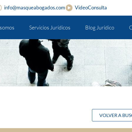
info@masqueabogados.com
VideoConsulta
 somos
Servicios Jurídicos
Blog Jurídico
C
VOLVER A BU