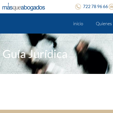
722 78 96 66
inicio
Quienes
Guía Jurídica