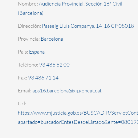
Nombre:
Audiencia Provincial. Sección 16ª Civil
(Barcelona)
Dirección:
Passeig Lluís Companys, 14-16 CP 08018
Provincia:
Barcelona
País:
España
Teléfono:
93 486 62 00
Fax:
93 486 71 14
Email:
aps16.barcelona@xij.gencat.cat
Url:
https://www.mjusticia.gob.es/BUSCADIR/ServletCont
apartado=buscadorEntesDesdeListado&ente=080193