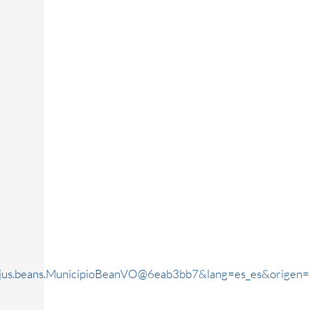
rjus.beans.MunicipioBeanVO@6eab3bb7&lang=es_es&origen=