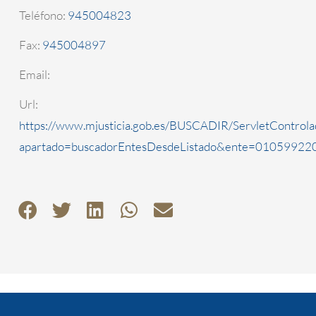
Teléfono:
945004823
Fax:
945004897
Email:
Url:
https://www.mjusticia.gob.es/BUSCADIR/ServletControla
apartado=buscadorEntesDesdeListado&ente=0105992200