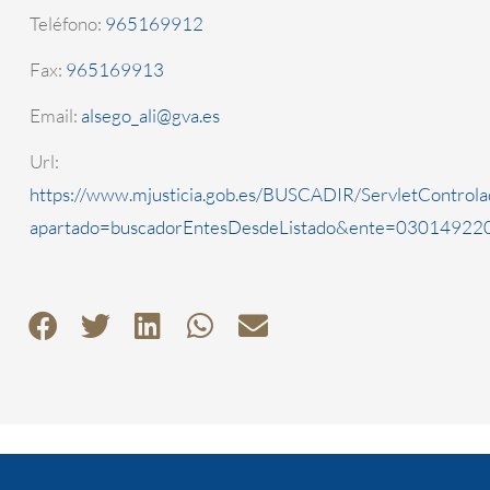
Teléfono:
965169912
Fax:
965169913
Email:
alsego_ali@gva.es
Url:
https://www.mjusticia.gob.es/BUSCADIR/ServletControla
apartado=buscadorEntesDesdeListado&ente=0301492200