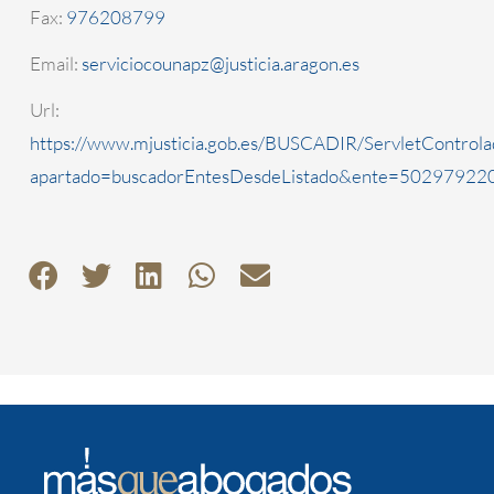
Fax:
976208799
Email:
serviciocounapz@justicia.aragon.es
Url:
https://www.mjusticia.gob.es/BUSCADIR/ServletControla
apartado=buscadorEntesDesdeListado&ente=5029792200